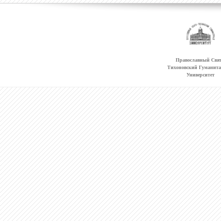
Православный Свят
Тихоновский Гуманит
Университет