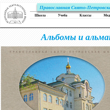
Православная Свято-Петровск
Школа
Учеба
Классы
Ме
↓
↓
↓
Альбомы и альман