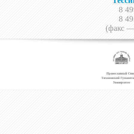
Тесси
8 49
8 49
(факс —
Православный Свят
Тихоновский Гуманит
Университет