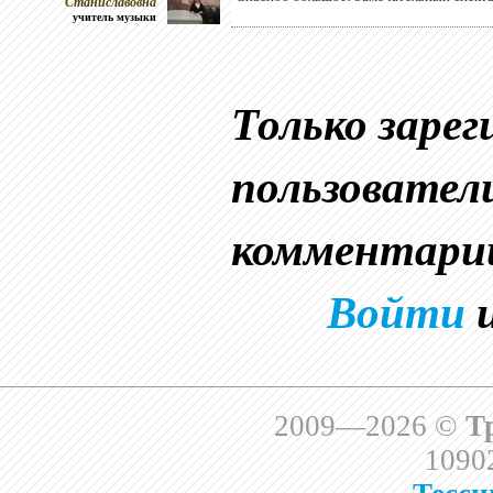
Станиславовна
учитель музыки
Только заре
пользовател
комментари
Войти
2009—2026 ©
Т
10902