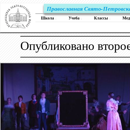
Православная Свято-Петровск
Школа
Учеба
Классы
Ме
↓
↓
↓
Опубликовано второе