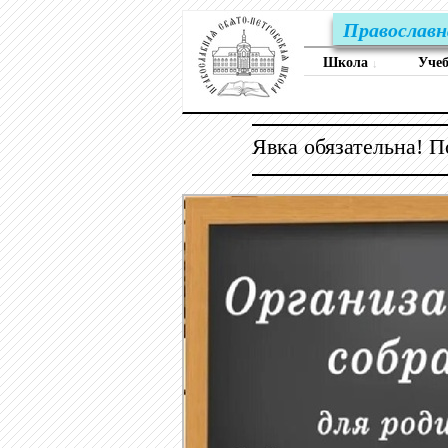
Православн
Школа
Уче
↓
Явка обязательна! 