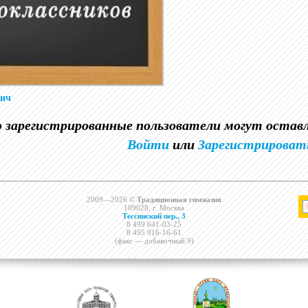
вич
о зарегистрированные пользователи могут оста
Войти
или
Зарегистрироват
2009—2026 ©
Традиционная гимназия
109028, г. Москва
Тессинский пер., 3
8 499 641-03-25
8 495 916-16-61
(факс — добавочный 9)