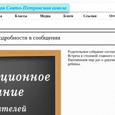
ая Свято-Петровская школа
ба
Классы
Медиа
Блоги
Ссылки
От
↓
↓
↓
↓
Подробности в сообщении
Родительское собрание состоит
Встреча в столовой главного 
Напоминаем еще раз о докуме
ребенка.