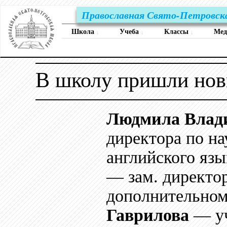
Православная Свято-Петровск
Школа
Учеба
Классы
Ме
↓
↓
↓
В школу пришли новы
Людмила Влад
директора по на
английского язы
— зам. директор
дополнительном
Гаврилова
— уч