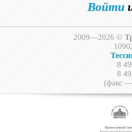
Войти
2009—2026 ©
Т
10902
Тесси
8 49
8 49
(факс —
Православный Свят
Тихоновский Гуманит