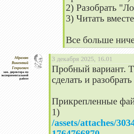
2) Разобрать "Л
3) Читать вмест
Все больше ниче
Абрамян
3 декабря 2025, 16.01
Викентий
Пробный вариант. Т
Генриевич
зам. директора по
экспериментальной
сделать и разобрать
работе
Прикрепленные фа
1)
/assets/attaches
1764766870