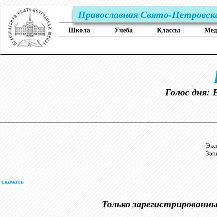
Православная Свято-Петровск
Школа
Учеба
Классы
Ме
↓
↓
↓
Голос дня: 
Экс
Зап
скачать
Только зарегистрированн