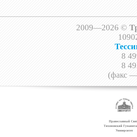
2009—2026 ©
Т
10902
Тесси
8 49
8 49
(факс —
Православный Свят
Тихоновский Гуманит
Университет