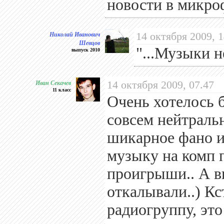
новости в микро
Николай Иванович
14 октября 2009, 1
Шевцов
"...Музыки н
выпуск 2010
Иван Секачев
14 октября 2009, 07.47
11 класс
Очень хотелось 
совсем нейтральн
шикарное фано и
музыку на комп п
проигрыши.. А в
откалывали..) Кс
радиогруппу, это