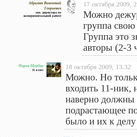
Абрамян Викентий
17 октября 2009, 2
Генриевич
Можно дежур
зам. директора по
экспериментальной работе
группа свою
Группа это 
авторы (2-3 
Мария Щербак
18 октября 2009, 13.32
11 класс
Можно. Но тольк
входить 11-ник, 
наверно должны в
подрастающее по
было и их к дел