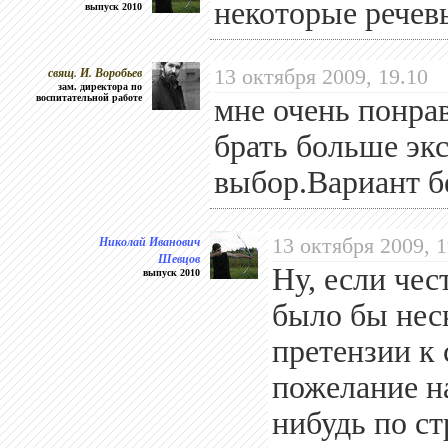
некоторые речевы
выпуск 2010
свящ. И. Воробьев
13 октября 2009, 19.10
зам. директора по
воспитательной работе
мне очень понра
брать больше эк
выбор.Вариант 
Николай Иванович
13 октября 2009, 1
Шевцов
Ну, если че
выпуск 2010
было бы неск
претензии к 
пожелание на
нибудь по с