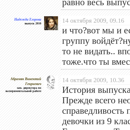
равно весь выпус
Надежда Егорова
14 октября 2009, 09.16
выпуск 2010
и что?вот мы и е
группу войдёт?ну
то не видать.. в
тоже.что ты вме
Абрамян Викентий
14 октября 2009, 10.36
Генриевич
История выпуск
зам. директора по
экспериментальной работе
Прежде всего не
справедливость 
девочки из 9 кл