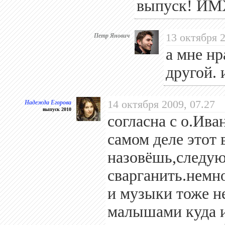
выпуск! ИМХ
Петр Янович
13 октября 2
а мне нр
другой. 
Надежда Егорова
14 октября 2009, 07.27
выпуск 2010
согласна с о.Ива
самом деле этот
назовёшь,следую
сварганить.немн
и музыки тоже н
малышами куда и