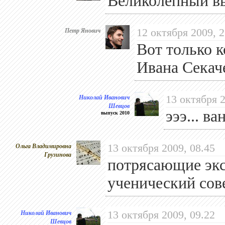
Великолепный в
Петр Янович
12 октября 2009, 2
Вот только к
Ивана Секаче
Николай Иванович
13 октября 2
Шевцов
эээ... в
выпуск 2010
Ольга Владимировна
13 октября 2009, 08.45
Грузинова
потрясающие экс
ученический сове
Николай Иванович
13 октября 2009, 09.22
Шевцов