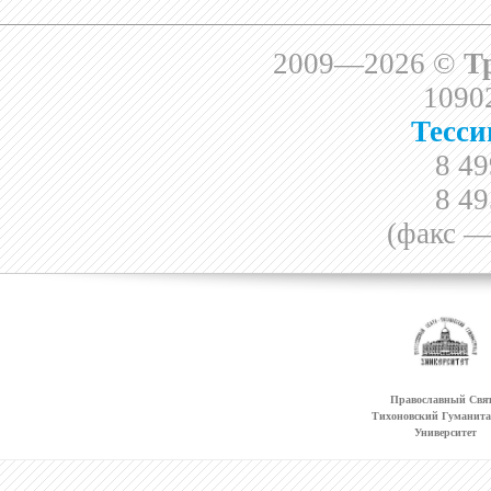
2009—2026 ©
Т
10902
Тесси
8 49
8 49
(факс —
Православный Свят
Тихоновский Гуманит
Университет