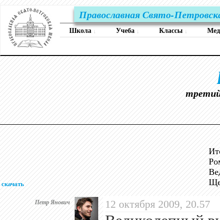
Православная Свято-Петровск
Школа
Учеба
Классы
Ме
↓
↓
↓
третий
Ит
Ро
Ве
Ще
скачать
Петр Янович
12 октября 2009, 20.57