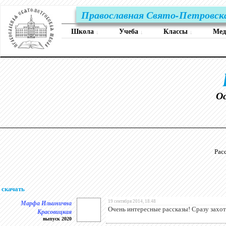
Православная Свято-Петровск
Школа
Учеба
Классы
Ме
↓
↓
↓
О
Рас
скачать
Марфа Ильинична
19 сентября 2014, 18.48
Очень интересные рассказы! Сразу захот
Красовицкая
выпуск 2020