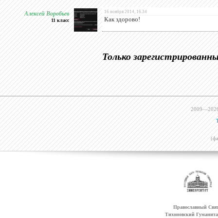
Алексей Воробьев
16 ноября 2014, 16.34
Как здорово!
11 класс
Только зарегистрированн
2009—202
(ф
Православный Свят
Тихоновский Гуманит