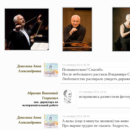
Доколина Анна
24 сентября 2014, 09.38
Познавательно! Спасибо.
Александровна
После небольшого рассказа Владимира Спи
Любопытство распирало увидеть дирижера
Абрамян Викентий
24 сентября 2014, 10.56
исправились разместили фотог
Генриевич
зам. директора по
экспериментальной работе
Доколина Анна
24 сентября 2014, 09.44
А вальс (еще в минуты звонков) так живо 
Александровна
Про марши трудно не сказать: бодрость, 