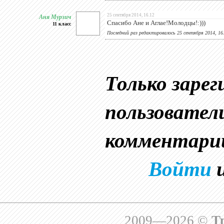
Аня Мурзич
25 сентября 2014, 16.12
Спасибо Ане и Аглае!Молодцы!:)))
11 класс
Последний раз редактировалось 25 сентября 2014, 16
Только заре
пользовател
комментари
Войти
2009—2026 ©
Т