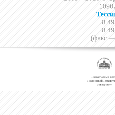
10902
Тесси
8 49
8 49
(факс —
Православный Свят
Тихоновский Гуманит
Университет