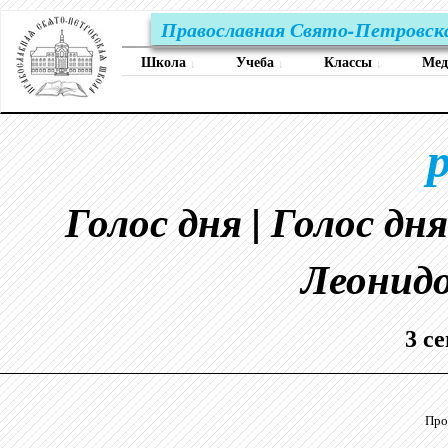
Православная Свято-Петровск
Школа
Учеба
Классы
Ме
↓
↓
↓
Голос дня | Голос дн
Леонидо
3 с
Про