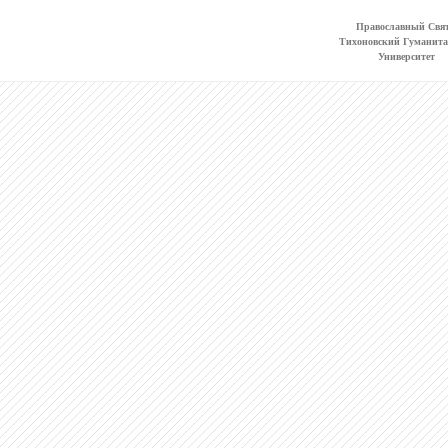
Православный Свят
Тихоновский Гуманит
Университет