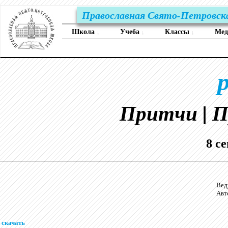
Православная Свято-Петровск
Школа
Учеба
Классы
Ме
↓
↓
↓
Притчи | П
8 с
Вед
Авт
скачать