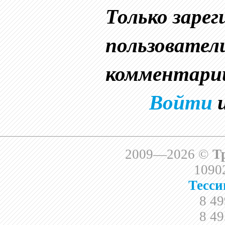
Только заре
пользовател
комментари
Войти
2009—2026 ©
Т
10902
Тесси
8 49
8 49