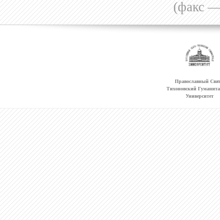
(факс —
Православный Свят
Тихоновский Гуманит
Университет