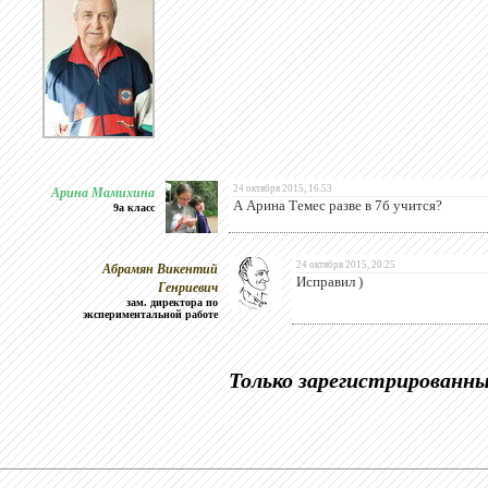
Арина Мамихина
24 октября 2015, 16.53
А Арина Темес разве в 7б учится?
9а класс
Абрамян Викентий
24 октября 2015, 20.25
Исправил )
Генриевич
зам. директора по
экспериментальной работе
Только зарегистрированн