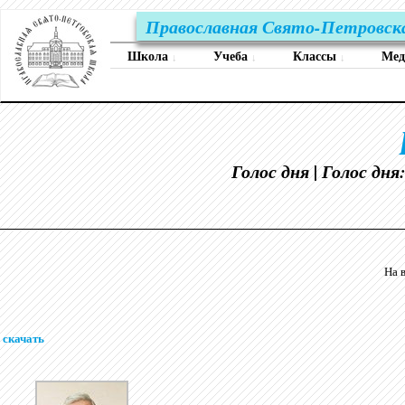
Православная Свято-Петровск
Школа
Учеба
Классы
Ме
↓
↓
↓
Голос дня | Голос дн
На 
скачать