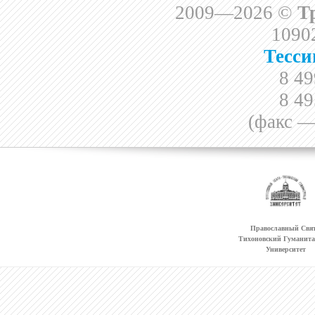
2009—2026 ©
Т
10902
Тесси
8 49
8 49
(факс —
Православный Свят
Тихоновский Гуманит
Университет