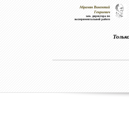
Абрамян Викентий
Генриевич
зам. директора по
экспериментальной работе
Тольк