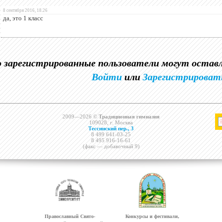
8 сентября 2016, 18.26
да, это 1 класс
о зарегистрированные пользователи могут оста
Войти
или
Зарегистрироват
2009—2026 ©
Традиционная гимназия
109028, г. Москва
Тессинский пер., 3
8 499 641-03-25
8 495 916-16-61
(факс — добавочный 9)
Православный Свято-
Конкурсы и фестивали,