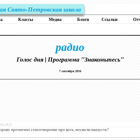
ая Свято-Петровская школа
ба
Классы
Медиа
Блоги
Ссылки
От
↓
↓
↓
↓
радио
Голос дня | Программа "Знакомьтесь"
7 сентября 2016
016, 18.21
орово прочитано стихотворение про кота, неужели наизусть?