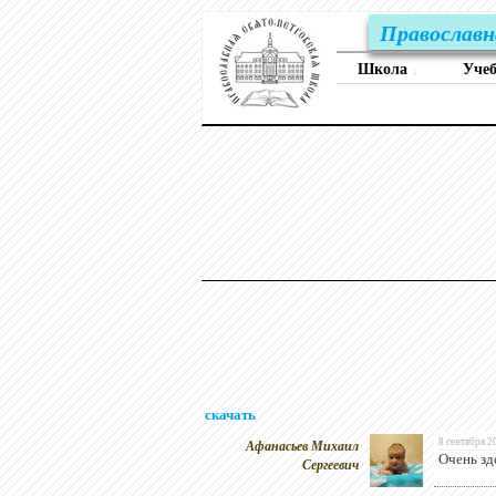
Православн
Школа
Уче
↓
скачать
Афанасьев Михаил
8 сентября 2
Очень зд
Сергеевич