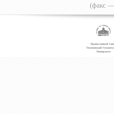
(факс —
Православный Свят
Тихоновский Гуманит
Университет