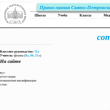
Православная Свято-Петровск
Школа
Учеба
Классы
Ме
↓
↓
↓
со
Классное руководство:
11а
Учитель:
физика (
8а
,
8б
,
11а
)
На сайте
вуз:
аттестация:
повышения квалификации:
стаж: