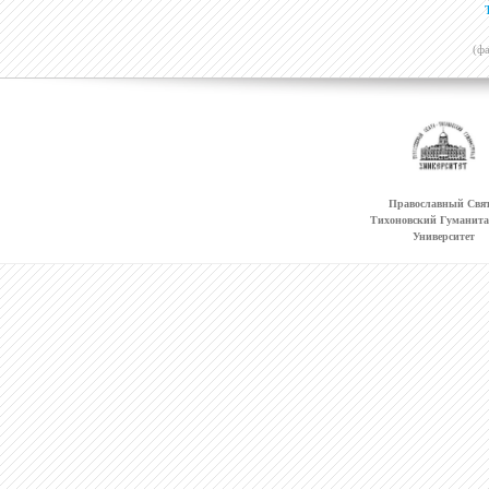
(ф
Православный Свят
Тихоновский Гуманит
Университет