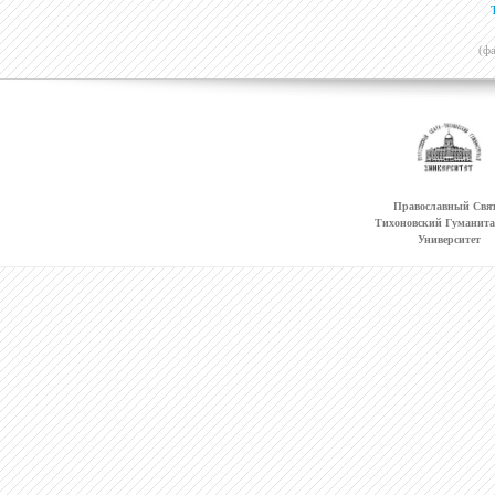
(ф
Православный Свят
Тихоновский Гуманит
Университет