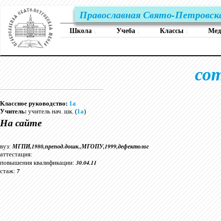
Православная Свято-Петровск
Школа
Учеба
Классы
Ме
↓
↓
↓
со
Классное руководство:
1а
Учитель:
учитель нач. шк. (
1а
)
На сайте
МГПИ,1980,препод.дошк.,МГОПУ,1999,дефектолог
вуз:
аттестация:
30.04.11
повышения квалификации:
7
стаж: