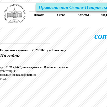
Православная Свято-Петровск
Школа
Учеба
Классы
Ме
↓
↓
↓
со
Не числится в штате в 2025/2026 учебном году
На сайте
МПГУ,2011,учитель русск.яз. И лит-ры и англ.яз.
вуз:
аттестация:
повышения квалификации:
стаж: