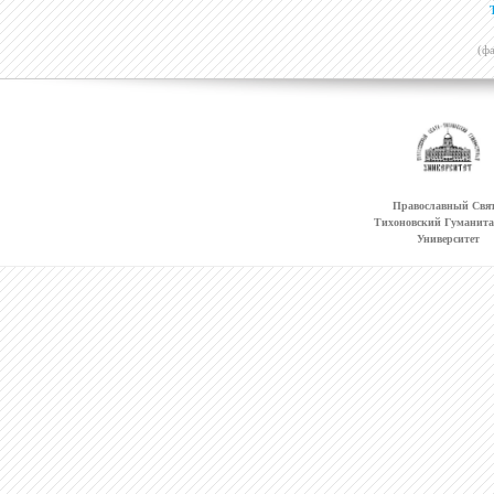
(ф
Православный Свят
Тихоновский Гуманит
Университет