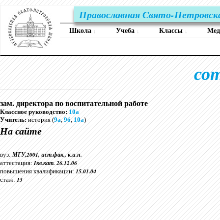
Православная Свято-Петровск
Школа
Учеба
Классы
Ме
↓
↓
↓
со
зам. директора по воспитательной работе
Классное руководство:
10а
Учитель:
история (
9а
,
9б
,
10а
)
На сайте
МГУ,2001, ист.фак., к.и.н.
вуз:
Iкв.кат. 26.12.06
аттестация:
15.01.04
повышения квалификации:
13
стаж: