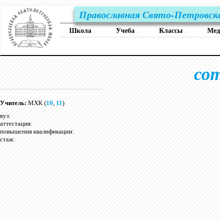
Православная Свято-Петровск
Школа
Учеба
Классы
Ме
↓
↓
↓
со
Учитель:
МХК (
10
,
11
)
вуз:
аттестация:
повышения квалификации:
стаж: