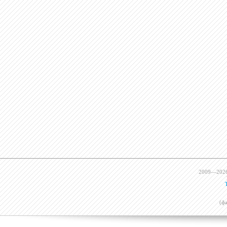
2009—202
(ф