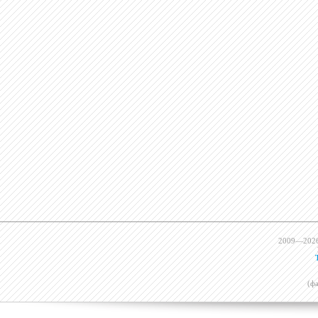
2009—202
(ф