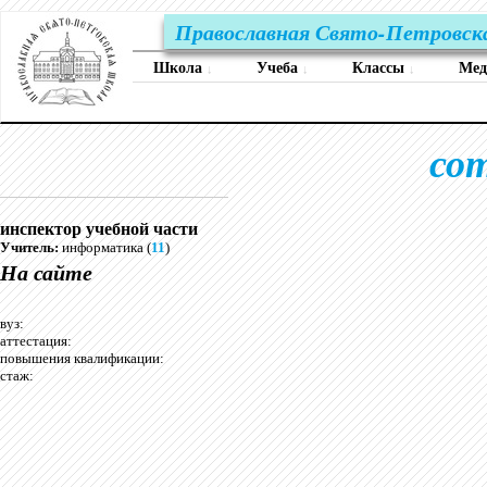
Православная Свято-Петровск
Школа
Учеба
Классы
Ме
↓
↓
↓
со
инспектор учебной части
Учитель:
информатика (
11
)
На сайте
вуз:
аттестация:
повышения квалификации:
стаж: