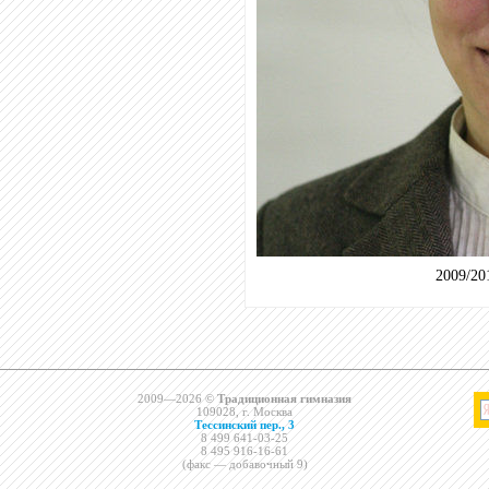
2009/20
2009—2026 ©
Традиционная гимназия
109028, г. Москва
Тессинский пер., 3
8 499 641-03-25
8 495 916-16-61
(факс — добавочный 9)