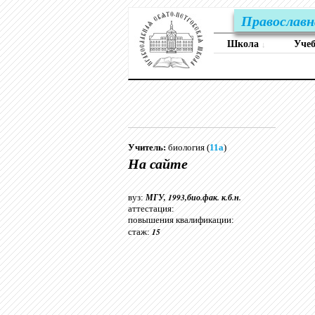
Православн
Школа
Уче
↓
Учитель:
биология (
11а
)
На сайте
МГУ, 1993,био.фак. к.б.н.
вуз:
аттестация:
повышения квалификации:
15
стаж: