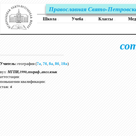
Православная Свято-Петровск
Школа
Учеба
Классы
Ме
↓
↓
↓
со
Учитель:
география (
7а
,
7б
,
8а
,
8б
,
10а
)
МГПИ,1990,географ.,англ.язык
вуз:
аттестация:
повышения квалификации:
6
стаж: