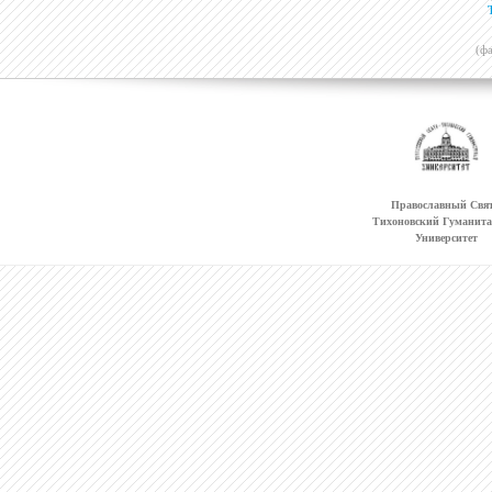
(ф
Православный Свят
Тихоновский Гуманит
Университет