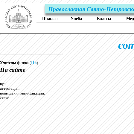
Православная Свято-Петровск
Школа
Учеба
Классы
Ме
↓
↓
↓
со
Учитель:
физика (
11а
)
На сайте
вуз:
аттестация:
повышения квалификации:
стаж: