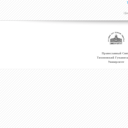
(ф
Православный Свят
Тихоновский Гуманит
Университет