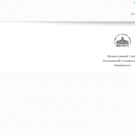
(ф
Православный Свят
Тихоновский Гуманит
Университет