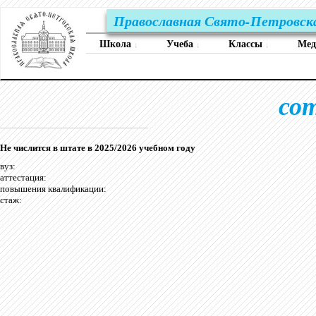
Православная Свято-Петровск
Школа
Учеба
Классы
Ме
↓
↓
↓
со
Не числится в штате в 2025/2026 учебном году
вуз:
аттестация:
повышения квалификации:
стаж: