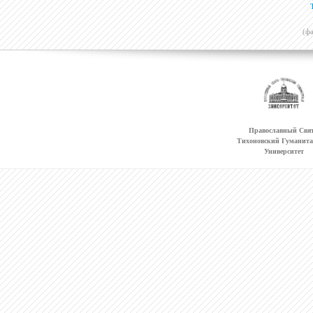
(ф
Православный Свят
Тихоновский Гуманит
Университет