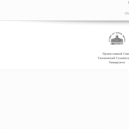
(ф
Православный Свят
Тихоновский Гуманит
Университет