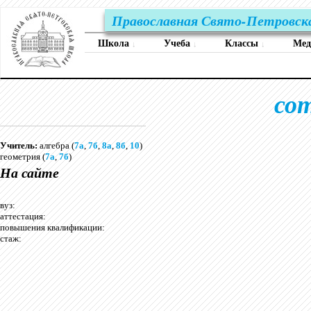
Православная Свято-Петровск
Школа
Учеба
Классы
Ме
↓
↓
↓
со
Учитель:
алгебра (
7а
,
7б
,
8а
,
8б
,
10
)
геометрия (
7а
,
7б
)
На сайте
вуз:
аттестация:
повышения квалификации:
стаж: