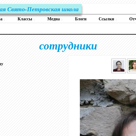
ая Свято-Петровская школа
ба
Классы
Медиа
Блоги
Ссылки
От
↓
↓
↓
↓
сотрудники
ду