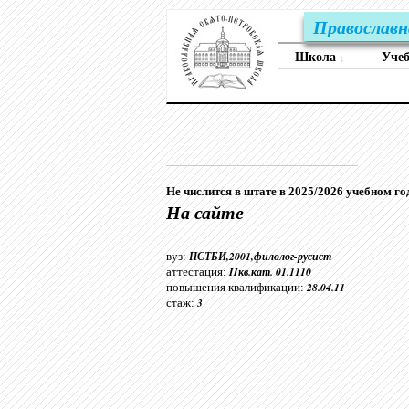
Православн
Школа
Уче
↓
Не числится в штате в 2025/2026 учебном го
На сайте
ПСТБИ,2001,филолог-русист
вуз:
IIкв.кат. 01.1110
аттестация:
28.04.11
повышения квалификации:
3
стаж: