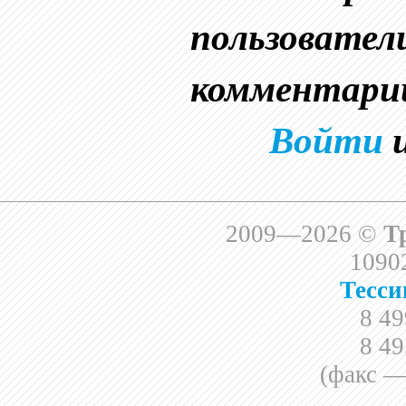
пользовател
комментари
Войти
2009—2026 ©
Т
10902
Тесси
8 49
8 49
(факс —