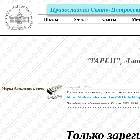
Православная Свято-Петровск
Школа
Учеба
Классы
Ме
↓
↓
↓
"ТАРЕН", Ллойд
Мария Алексеевна Белова
7 марта 2021, 21.07
Изменилась ссылка, по которой можно ск
https://disk.yandex.ru/i/kmZW3VUq34
Последний раз редактировалось 13 июня 2023, 20.18
Только заре