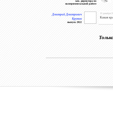
зам. директора по
экспериментальной работе
Дмитрий Дмитривич
10 декабря 2
Какая кр
Крутов
выпуск 2022
Тольк