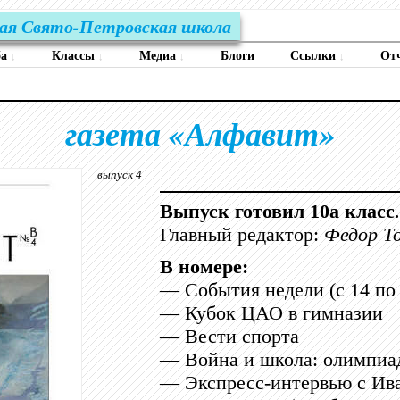
ая Свято-Петровская школа
ба
Классы
Медиа
Блоги
Ссылки
От
↓
↓
↓
↓
газета «Алфавит»
выпуск 4
Выпуск готовил 10а класс
.
Главный редактор:
Федор Т
В номере:
— События недели (с 14 по 
— Кубок ЦАО в гимназии
— Вести спорта
— Война и школа: олимпиа
— Экспресс-интервью с Ива