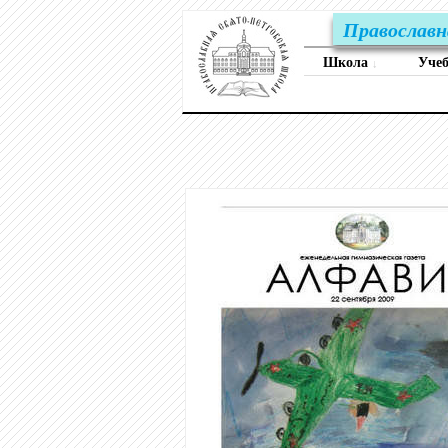
Православн
Школа
Уче
↓