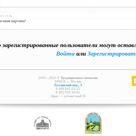
013, 13.36
асивая картина!
о зарегистрированные пользователи могут оста
Войти
или
Зарегистрироват
2009—2026 ©
Традиционная гимназия
109028, г. Москва
Тессинский пер., 3
8 499 641-03-25
8 495 916-16-61
(факс — добавочный 9)