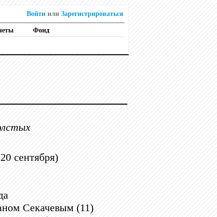
Войти
или
Зарегистрироваться
четы
Фонд
олстых
20 сентября)
да
ном Секачевым (11)