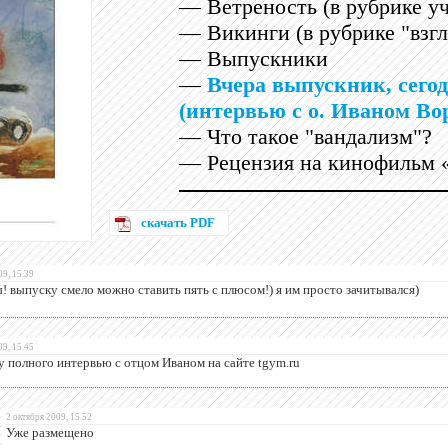
— Ветреность (в рубрике уч
— Викинги (в рубрике "взгл
— Выпускники
—
Вчера выпускник, сегод
(интервью с о. Иваном Во
— Что такое "вандализм"?
— Рецензия на кинофильм 
скачать PDF
09, 15.39
 выпуску смело можно ставить пять с плюсом!) я им просто зачитывался)
09, 15.45
у полного интервью с отцом Иваном на сайте tgym.ru
2 октября 2009, 15.52
Уже размещено