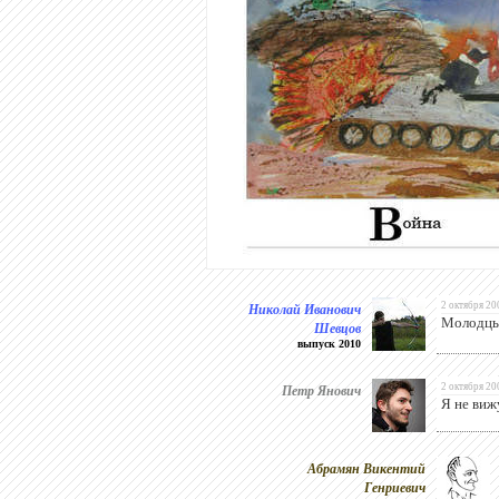
Николай Иванович
2 октября 20
Молодцы!
Шевцов
выпуск 2010
Петр Янович
2 октября 20
Я не виж
Абрамян Викентий
Генриевич