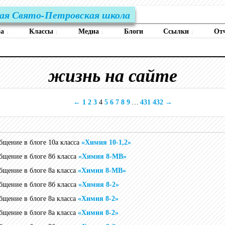
ая Свято-Петровская школа
ба
Классы
Медиа
Блоги
Ссылки
От
↓
↓
↓
↓
жизнь на сайте
←
1
2
3
4
5
6
7
8
9
…
431
432
→
общение в блоге 10а класса
«Химия 10-1,2»
общение в блоге 8б класса
«Химия 8-МВ»
общение в блоге 8а класса
«Химия 8-МВ»
общение в блоге 8б класса
«Химия 8-2»
общение в блоге 8а класса
«Химия 8-2»
общение в блоге 8а класса
«Химия 8-2»