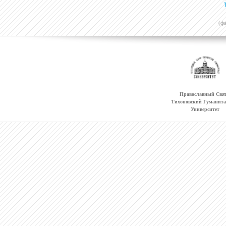
(ф
Православный Свят
Тихоновский Гуманит
Университет