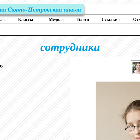
ая Свято-Петровская школа
ба
Классы
Медиа
Блоги
Ссылки
От
↓
↓
↓
↓
сотрудники
ду