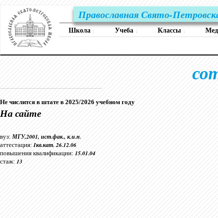
Православная Свято-Петровск
Школа
Учеба
Классы
Ме
↓
↓
↓
со
Не числится в штате в 2025/2026 учебном году
На сайте
МГУ,2001, ист.фак., к.и.н.
вуз:
Iкв.кат. 26.12.06
аттестация:
15.01.04
повышения квалификации:
13
стаж: