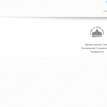
(ф
Православный Свят
Тихоновский Гуманит
Университет