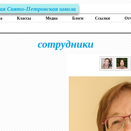
ая Свято-Петровская школа
ба
Классы
Медиа
Блоги
Ссылки
От
↓
↓
↓
↓
сотрудники