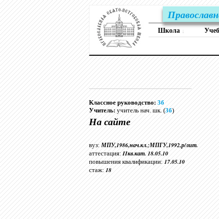
Православн
Школа
Уче
↓
Классное руководство:
3б
Учитель:
учитель нач. шк. (
3б
)
На сайте
МПУ,1986,нач.кл.;МПГУ,1992,р/лит.
вуз:
IIкв.кат. 18.05.10
аттестация:
17.05.10
повышения квалификации:
18
стаж: