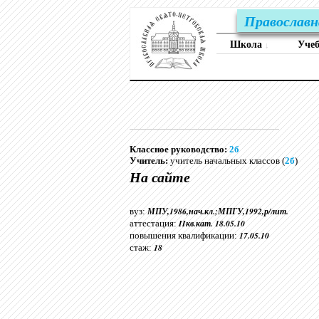
Православн
Школа
Уче
↓
Классное руководство:
2б
Учитель:
учитель начальных классов (
2б
)
На сайте
МПУ,1986,нач.кл.;МПГУ,1992,р/лит.
вуз:
IIкв.кат. 18.05.10
аттестация:
17.05.10
повышения квалификации:
18
стаж: