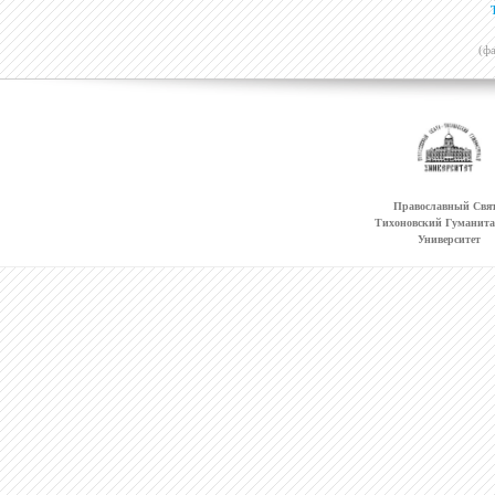
(ф
Православный Свят
Тихоновский Гуманит
Университет