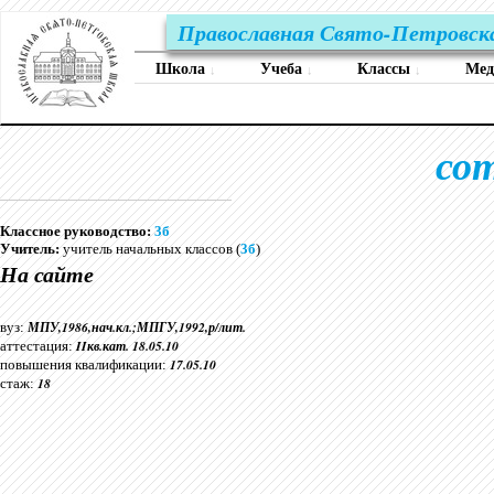
Православная Свято-Петровск
Школа
Учеба
Классы
Ме
↓
↓
↓
со
Классное руководство:
3б
Учитель:
учитель начальных классов (
3б
)
На сайте
МПУ,1986,нач.кл.;МПГУ,1992,р/лит.
вуз:
IIкв.кат. 18.05.10
аттестация:
17.05.10
повышения квалификации:
18
стаж: