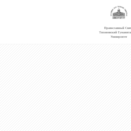
Православный Свят
Тихоновский Гуманит
Университет