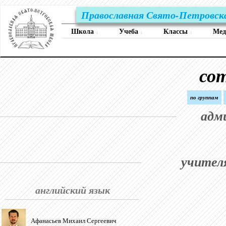
Православная Свято-Петровск
Школа
Учеба
Классы
Ме
↓
↓
↓
со
по группам
адм
учител
английский язык
Афанасьев Михаил Сергеевич