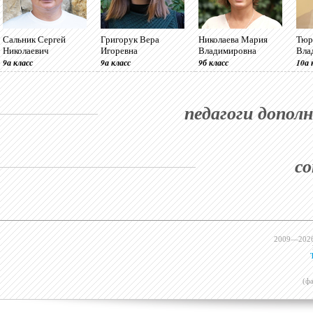
Сальник Сергей
Григорук Вера
Николаева Мария
Тюр
Николаевич
Игоревна
Владимировна
Вла
9а класс
9а класс
9б класс
10а 
педагоги допол
с
2009—202
(ф