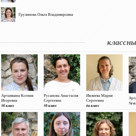
Грузинова Ольга Владимировна
классны
Артамкина Ксения
Русанова Анастасия
Ивлиева Мария
Арт
Игоревна
Сергеевна
Сергеевна
7а к
5б класс
5б класс
6а класс