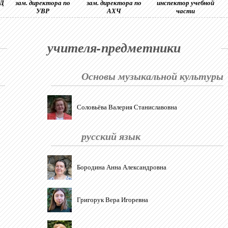
ЭД
зам. директора по
зам. директора по
инспектор учебной
УВР
АХЧ
части
учителя-предметники
Основы музыкальной культуры
Соловьёва Валерия Станиславовна
русский язык
Бородина Анна Александровна
Григорук Вера Игоревна