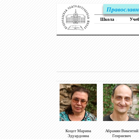
Православн
Школа
Уче
↓
Коцот Марина
Абрамян Викентий
Эдуардовна
Генриевич