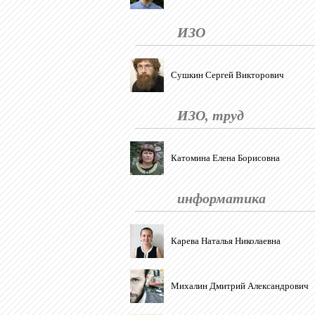
ИЗО
Сушкин Сергей Викторович
ИЗО, труд
Катомина Елена Борисовна
информатика
Карева Наталья Николаевна
Михалин Дмитрий Александрович