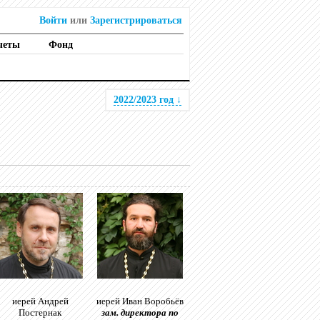
Войти
или
Зарегистрироваться
четы
Фонд
2022/2023 год
↓
иерей Андрей
иерей Иван Воробьёв
Постернак
зам. директора по