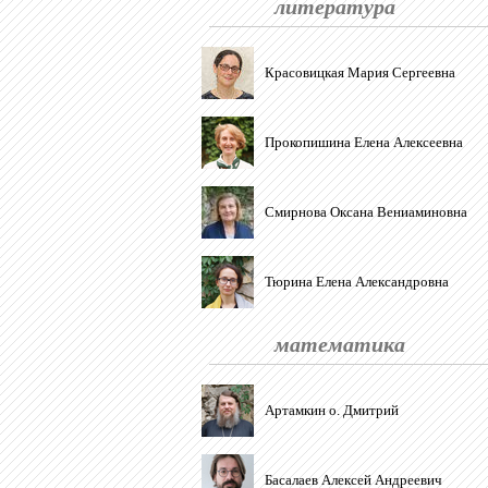
литература
Красовицкая Мария Сергеевна
Прокопишина Елена Алексеевна
Смирнова Оксана Вениаминовна
Тюрина Елена Александровна
математика
Артамкин о. Дмитрий
Басалаев Алексей Андреевич