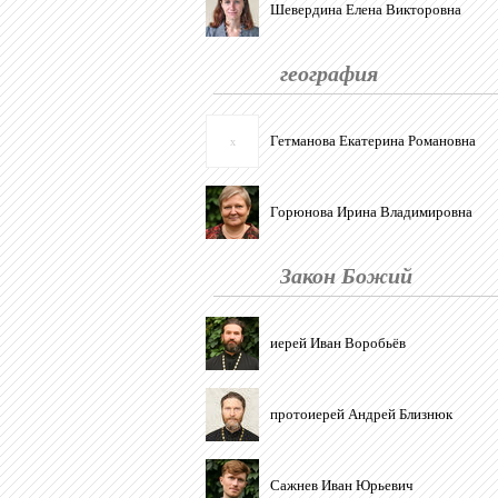
Шевердина Елена Викторовна
география
Гетманова Екатерина Романовна
x
Горюнова Ирина Владимировна
Закон Божий
иерей Иван Воробьёв
протоиерей Андрей Близнюк
Сажнев Иван Юрьевич