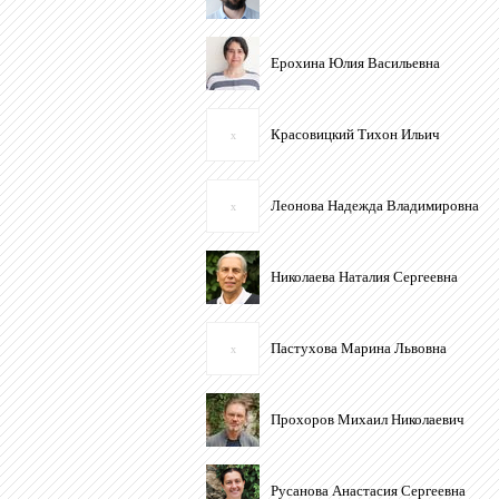
Ерохина Юлия Васильевна
Красовицкий Тихон Ильич
x
Леонова Надежда Владимировна
x
Николаева Наталия Сергеевна
Пастухова Марина Львовна
x
Прохоров Михаил Николаевич
Русанова Анастасия Сергеевна