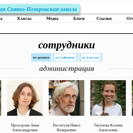
ая Свято-Петровская школа
ба
Классы
Медиа
Блоги
Ссылки
От
↓
↓
↓
↓
сотрудники
по группам
по алфавиту
по классам
администрация
Прохорова Анна
Растатуев Павел
Тягунова Ксения
Александровна
Валерьевич
Алексеевна