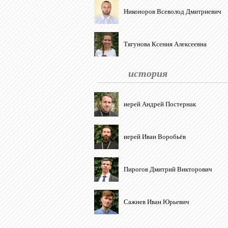
Никоноров Всеволод Дмитриевич
Тягунова Ксения Алексеевна
история
иерей Андрей Постернак
иерей Иван Воробьёв
Пирогов Дмитрий Викторович
Сажнев Иван Юрьевич