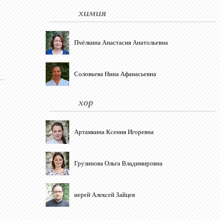
химия
Пчёлкина Анастасия Анатольевна
Соловьева Нина Афанасьевна
хор
Артамкина Ксения Игоревна
Грузинова Ольга Владимировна
иерей Алексей Зайцев