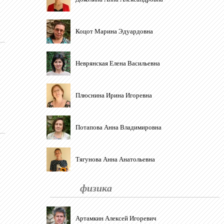
Коцот Марина Эдуардовна
Неврянская Елена Васильевна
Плюснина Ирина Игоревна
Потапова Анна Владимировна
Тягунова Анна Анатольевна
физика
Артамкин Алексей Игоревич