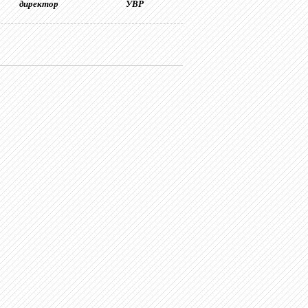
директор
УВР