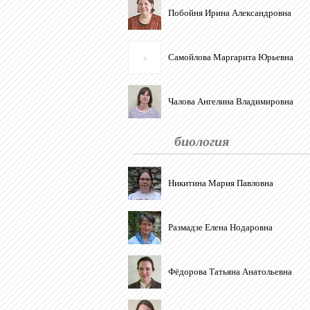
Побойня Ирина Александровна
Самойлова Маргарита Юрьевна
x
Чалова Ангелина Владимировна
биология
Никитина Мария Павловна
Размадзе Елена Нодаровна
Фёдорова Татьяна Анатольевна