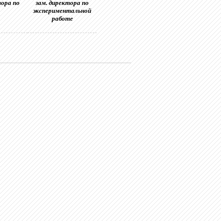
тора по
зам. директора по
экспериментальной
работе