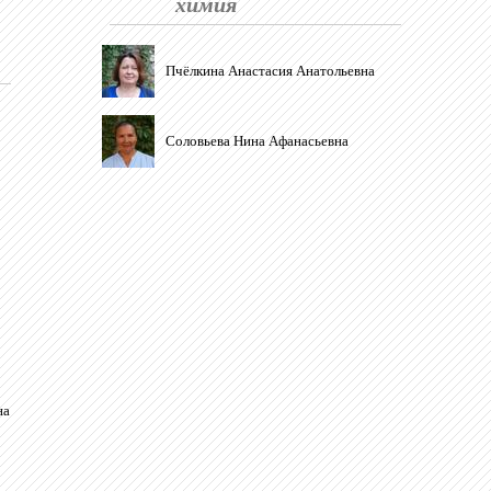
химия
Пчёлкина Анастасия Анатольевна
Соловьева Нина Афанасьевна
на