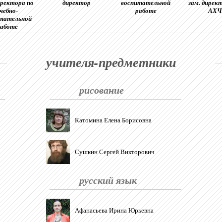
иректора по
директор
воспитательной
зам. дирек
чебно-
работе
АХЧ
тательной
аботе
учителя-предметники
рисование
Катомина Елена Борисовна
Сушкин Сергей Викторович
русский язык
Афанасьева Ирина Юрьевна