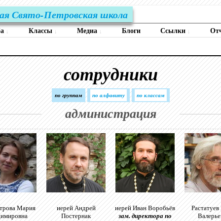
ая Свято-Петровская школа
ба
Классы
Медиа
Блоги
Ссылки
От
↓
↓
↓
↓
сотрудники
по группам
по алфавиту
по классам
администрация
трова Мария
иерей Андрей
иерей Иван Воробьёв
Растатуев
димировна
Постернак
зам. директора по
Валерье