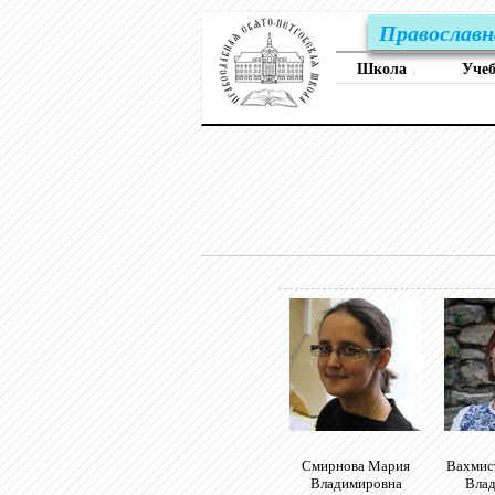
Православн
Школа
Уче
↓
Смирнова Мария
Вахмис
Владимировна
Вла