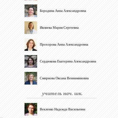
Бородина Анна Александровна
Ивлиева Мария Сергеевна
Прохорова Анна Александровна
Сердюкова Екатерина Александровна
Смирнова Оксана Вениаминовна
учитель нач. шк.
Векленко Надежда Васильевна