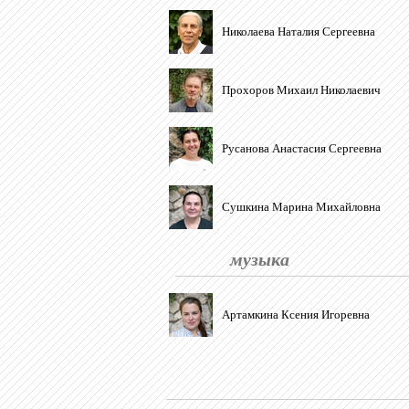
Николаева Наталия Сергеевна
Прохоров Михаил Николаевич
Русанова Анастасия Сергеевна
Сушкина Марина Михайловна
музыка
Артамкина Ксения Игоревна