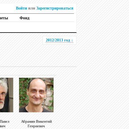
Войти
или
Зарегистрироваться
четы
Фонд
2012/2013 год
↓
 Павел
Абрамян Викентий
вич
Генриевич