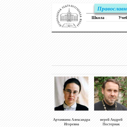
Православн
Школа
Уче
↓
Артамкина Александра
иерей Андрей
Игоревна
Постернак