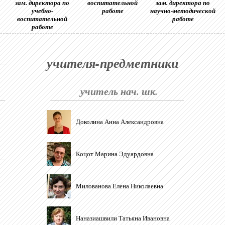
зам. директора по
воспитательной
зам. директора по
учебно-
работе
научно-методической
воспитательной
работе
работе
учителя-предметники
учитель нач. шк.
Доколина Анна Александровна
Коцот Марина Эдуардовна
Милованова Елена Николаевна
Наназиашвили Татьяна Ивановна