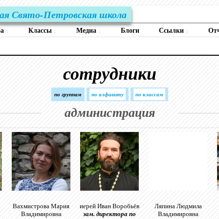
ая Свято-Петровская школа
ба
Классы
Медиа
Блоги
Ссылки
От
↓
↓
↓
↓
сотрудники
по группам
по алфавиту
по классам
администрация
Вахмистрова Мария
иерей Иван Воробьёв
Ляпина Людмила
Владимировна
зам. директора по
Владимировна