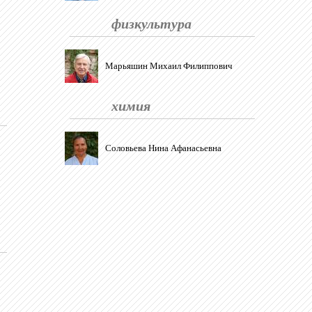
физкультура
Марьяшин Михаил Филиппович
химия
Соловьева Нина Афанасьевна