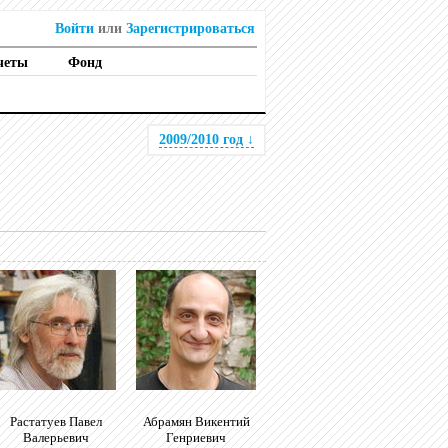
Войти
или
Зарегистрироваться
четы
Фонд
2009/2010 год
↓
Растатуев Павел
Абрамян Викентий
Валерьевич
Генриевич