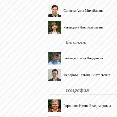
Синяева Анна Михайловна
Чевардина Лия Валерьевна
биология
Размадзе Елена Нодаровна
Фёдорова Татьяна Анатольевна
география
Горюнова Ирина Владимировна