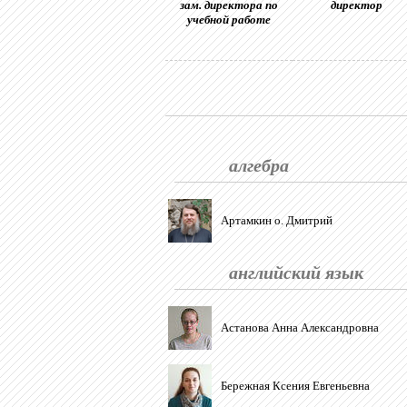
зам. директора по
директор
учебной работе
алгебра
Артамкин о. Дмитрий
английский язык
Астанова Анна Александровна
Бережная Ксения Евгеньевна